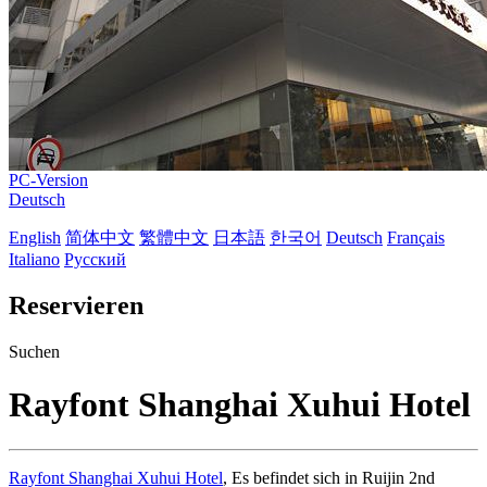
PC-Version
Deutsch
English
简体中文
繁體中文
日本語
한국어
Deutsch
Français
Italiano
Русский
Reservieren
Suchen
Rayfont Shanghai Xuhui Hotel
Rayfont Shanghai Xuhui Hotel
, Es befindet sich in Ruijin 2nd