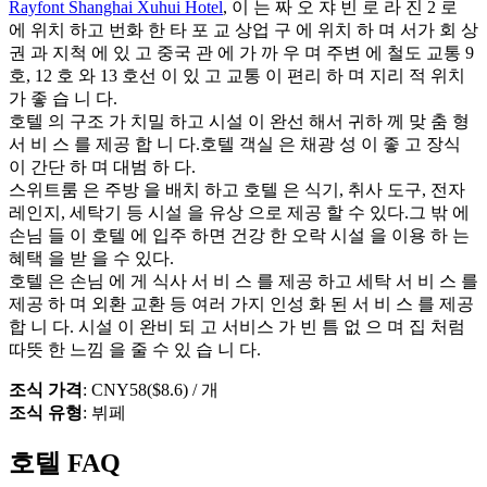
Rayfont Shanghai Xuhui Hotel
, 이 는 짜 오 쟈 빈 로 라 진 2 로
에 위치 하고 번화 한 타 포 교 상업 구 에 위치 하 며 서가 회 상
권 과 지척 에 있 고 중국 관 에 가 까 우 며 주변 에 철도 교통 9
호, 12 호 와 13 호선 이 있 고 교통 이 편리 하 며 지리 적 위치
가 좋 습 니 다.
호텔 의 구조 가 치밀 하고 시설 이 완선 해서 귀하 께 맞 춤 형
서 비 스 를 제공 합 니 다.호텔 객실 은 채광 성 이 좋 고 장식
이 간단 하 며 대범 하 다.
스위트룸 은 주방 을 배치 하고 호텔 은 식기, 취사 도구, 전자
레인지, 세탁기 등 시설 을 유상 으로 제공 할 수 있다.그 밖 에
손님 들 이 호텔 에 입주 하면 건강 한 오락 시설 을 이용 하 는
혜택 을 받 을 수 있다.
호텔 은 손님 에 게 식사 서 비 스 를 제공 하고 세탁 서 비 스 를
제공 하 며 외환 교환 등 여러 가지 인성 화 된 서 비 스 를 제공
합 니 다. 시설 이 완비 되 고 서비스 가 빈 틈 없 으 며 집 처럼
따뜻 한 느낌 을 줄 수 있 습 니 다.
조식 가격
: CNY58($8.6) / 개
조식 유형
: 뷔페
호텔 FAQ